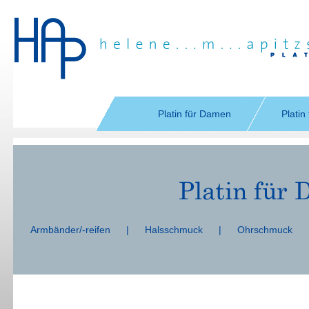
Navigation
überspringen
Platin für Damen
Platin
Navigation
überspringen
Armbänder/-reifen
|
Halsschmuck
|
Ohrschmuck