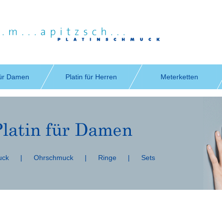
für Damen
Platin für Herren
Meterketten
uck
|
Ohrschmuck
|
Ringe
|
Sets