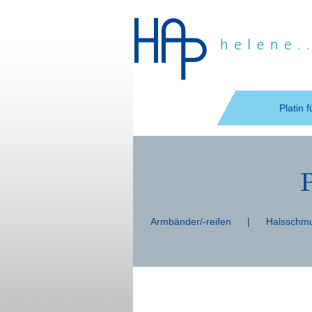
Navigation
überspringen
Platin 
Navigation
überspringen
Armbänder/-reifen
|
Halsschm