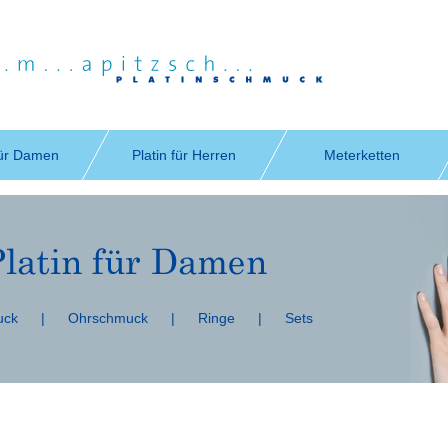
für Damen
Platin für Herren
Meterketten
uck
|
Ohrschmuck
|
Ringe
|
Sets