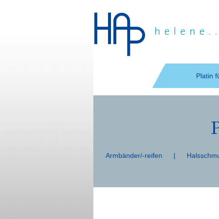
Navigation
überspringen
Platin 
Navigation
überspringen
Armbänder/-reifen
|
Halsschm